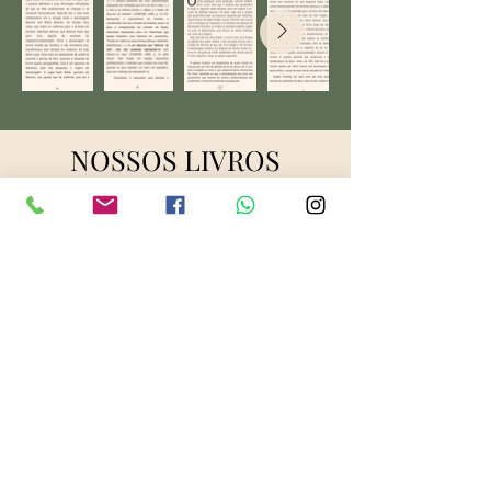
NOSSOS LIVROS