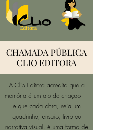
CHAMADA PÚBLICA
CLIO EDITORA
A Clio Editora acredita que a
memória é um ato de criação —
e que cada obra, seja um
quadrinho, ensaio, livro ou
narrativa visual, é uma forma de