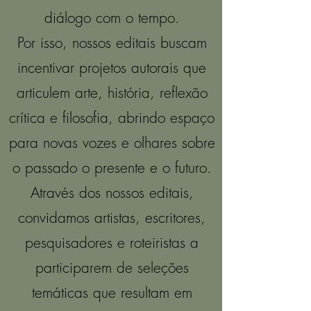
diálogo com o tempo.
Por isso, nossos editais buscam
incentivar projetos autorais que
articulem arte, história, reflexão
crítica e filosofia, abrindo espaço
para novas vozes e olhares sobre
o passado o presente e o futuro.
Através dos nossos editais,
convidamos artistas, escritores,
pesquisadores e roteiristas a
participarem de seleções
temáticas que resultam em