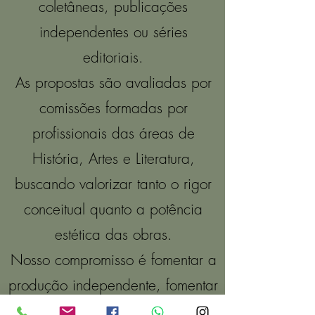
coletâneas, publicações
independentes ou séries
editoriais.
As propostas são avaliadas por
comissões formadas por
profissionais das áreas de
História, Artes e Literatura,
buscando valorizar tanto o rigor
conceitual quanto a potência
estética das obras.
Nosso compromisso é fomentar a
produção independente, fomentar
e fortalecer uma indústria dos