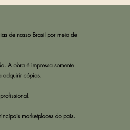
rias de nosso Brasil por meio de
da. A obra é impressa somente
 adquirir cópias.
profissional.
rincipais marketplaces do país.